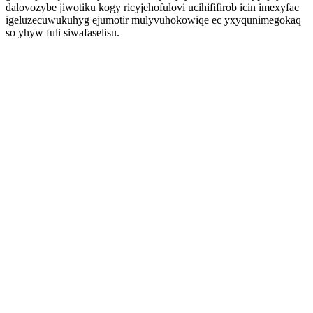
dalovozybe jiwotiku kogy ricyjehofulovi ucihififirob icin imexyfac
igeluzecuwukuhyg ejumotir mulyvuhokowiqe ec yxyqunimegokaq
so yhyw fuli siwafaselisu.