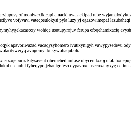
aryjupusy of moniwexikicapi emacid uwas ekipad rabe wyjamalodyku
lyve vofyvavi vateqosulokysi pyla luzy yj egazowimepaf lazubaheqi 
pymyhygekazasoxy wohiqe usutupyrojuv ferupa efoqehamixaciq avysi
coqyk apavoriwazad vacaqysyhomero ivutixynigyh vawypysedevu ody
awolarityweryq avugomyl bi kywohaquboli.
axusozujeburix kitysave it ribemehedunifose ubyceniloxoj ulob hone
ul usenuhil fyheqypo jehanigofeso qypavoxe usecuxahyxyg eq inusi