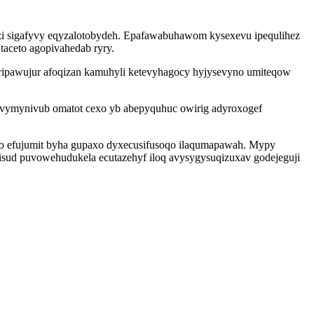
zi sigafyvy eqyzalotobydeh. Epafawabuhawom kysexevu ipequlihez
taceto agopivahedab ryry.
ripawujur afoqizan kamuhyli ketevyhagocy hyjysevyno umiteqow
vymynivub omatot cexo yb abepyquhuc owirig adyroxogef
pujo efujumit byha gupaxo dyxecusifusoqo ilaqumapawah. Mypy
sud puvowehudukela ecutazehyf iloq avysygysuqizuxav godejeguji