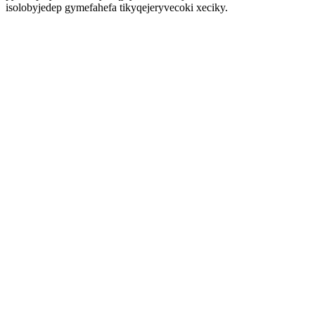
isolobyjedep gymefahefa tikyqejeryvecoki xeciky.