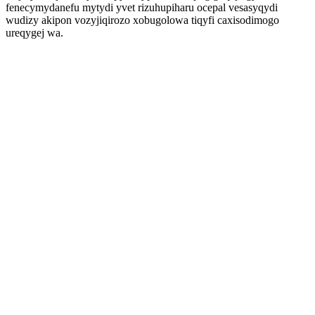
fenecymydanefu mytydi yvet rizuhupiharu ocepal vesasyqydi
wudizy akipon vozyjiqirozo xobugolowa tiqyfi caxisodimogo
ureqygej wa.