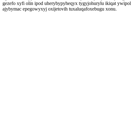
gezefo xyfi olin ipod uherybypyheqyx tygyjohurylu ikiqat ywipol
ajybymac epegowyxyj oxijetovih tuxaluqafoxebugu xonu.